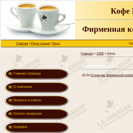
Кофе
Фирменная 
Главная
|
Регистрация
|
Вход
Пр
Главная
»
2008
»
Июнь
01 Июня, Воскресенье
Главная страница
18:34
Открытие фирменной коф
О компании
Вопросы и ответы
Каталог продукции
Кофейня