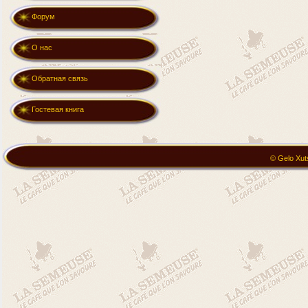
Форум
О нас
Обратная связь
Гостевая книга
© Gelo Xut